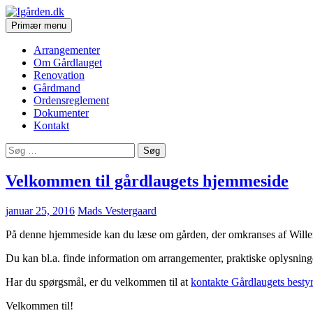
Søg
Hop
Primær menu
til
Igården.dk
indhold
Arrangementer
Om Gårdlauget
Renovation
Gårdmand
Ordensreglement
Dokumenter
Kontakt
Søg
efter:
Velkommen til gårdlaugets hjemmeside
januar 25, 2016
Mads Vestergaard
På denne hjemmeside kan du læse om gården, der omkranses af Will
Du kan bl.a. finde information om arrangementer, praktiske oplysni
Har du spørgsmål, er du velkommen til at
kontakte Gårdlaugets bestyr
Velkommen til!