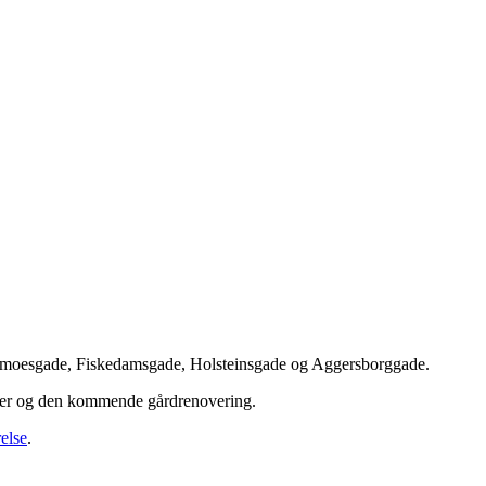
emoesgade, Fiskedamsgade, Holsteinsgade og Aggersborggade.
nger og den kommende gårdrenovering.
else
.