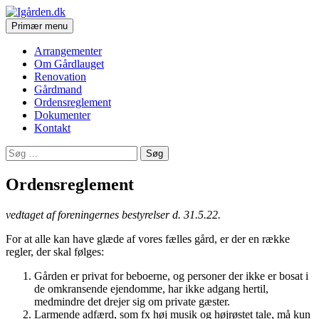
Søg
Hop
Primær menu
til
Igården.dk
indhold
Arrangementer
Om Gårdlauget
Renovation
Gårdmand
Ordensreglement
Dokumenter
Kontakt
Søg
efter:
Ordensreglement
vedtaget af foreningernes bestyrelser d. 31.5.22.
For at alle kan have glæde af vores fælles gård, er der en række
regler, der skal følges:
Gården er privat for beboerne, og personer der ikke er bosat i
de omkransende ejendomme, har ikke adgang hertil,
medmindre det drejer sig om private gæster.
Larmende adfærd, som fx høj musik og højrøstet tale, må kun