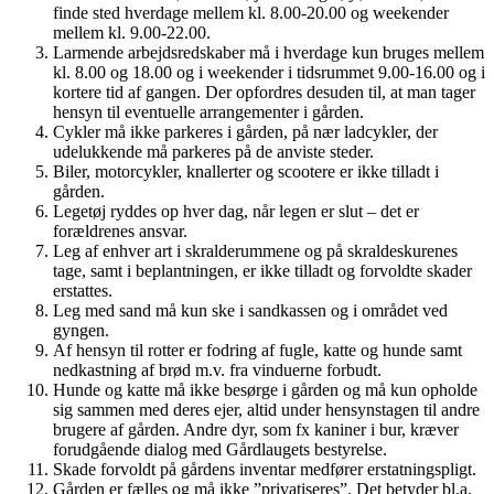
finde sted hverdage mellem kl. 8.00-20.00 og weekender
mellem kl. 9.00-22.00.
Larmende arbejdsredskaber må i hverdage kun bruges mellem
kl. 8.00 og 18.00 og i weekender i tidsrummet 9.00-16.00 og i
kortere tid af gangen. Der opfordres desuden til, at man tager
hensyn til eventuelle arrangementer i gården.
Cykler må ikke parkeres i gården, på nær ladcykler, der
udelukkende må parkeres på de anviste steder.
Biler, motorcykler, knallerter og scootere er ikke tilladt i
gården.
Legetøj ryddes op hver dag, når legen er slut – det er
forældrenes ansvar.
Leg af enhver art i skralderummene og på skraldeskurenes
tage, samt i beplantningen, er ikke tilladt og forvoldte skader
erstattes.
Leg med sand må kun ske i sandkassen og i området ved
gyngen.
Af hensyn til rotter er fodring af fugle, katte og hunde samt
nedkastning af brød m.v. fra vinduerne forbudt.
Hunde og katte må ikke besørge i gården og må kun opholde
sig sammen med deres ejer, altid under hensynstagen til andre
brugere af gården. Andre dyr, som fx kaniner i bur, kræver
forudgående dialog med Gårdlaugets bestyrelse.
Skade forvoldt på gårdens inventar medfører erstatningspligt.
Gården er fælles og må ikke ”privatiseres”. Det betyder bl.a.